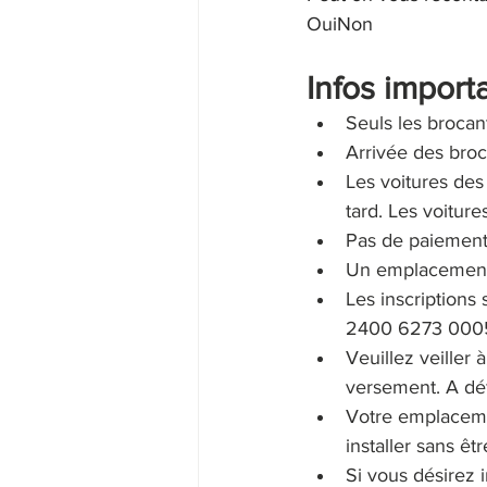
OuiNon
Infos importa
Seuls les brocan
Arrivée des broc
Les voitures des
tard. Les voiture
Pas de paiement 
Un emplacement f
Les inscription
2400 6273 000
Veuillez veiller 
versement. A déf
Votre emplaceme
installer sans êt
Si vous désirez 