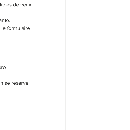
ibles de venir 
ante.
le formulaire 
ère 
n se réserve 