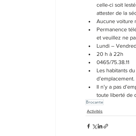
celle-ci soit les
attester de la séc
Aucune voiture n
Permanence télép
et veuillez ne pa
Lundi – Vendred
20 h à 22h
0465/75.38.11
Les habitants du 
d’emplacement.
Il n’y a pas d’e
toute liberté de
Brocante
Activités