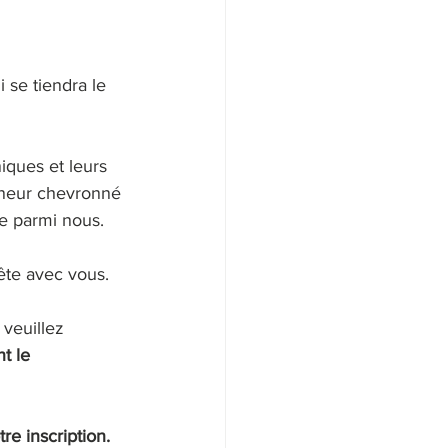
i se tiendra le 
iques et leurs 
nneur chevronné 
e parmi nous.
ête avec vous.
 veuillez 
t le 
re inscription.