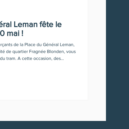
ral Leman fête le
0 mai !
rçants de la Place du Général Leman,
ité de quartier Fragnée Blonden, vous
n du tram. A cette occasion, des
 prévues, et, grâce au soutien de la
musicale a lieu de 10 h à 17 h