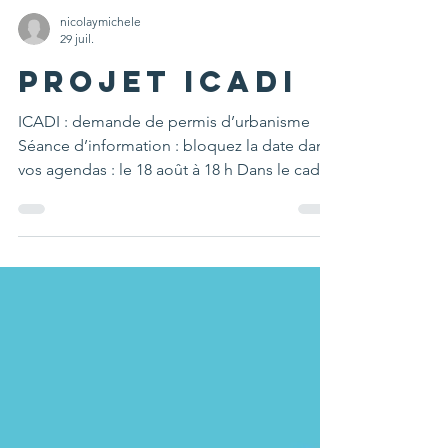
nicolaymichele
29 juil.
Projet ICADI
ICADI : demande de permis d’urbanisme
Séance d’information : bloquez la date dans
vos agendas : le 18 août à 18 h Dans le cadre
du projet de reconversion de l’ancienne
école ICADI, l’enquête publique relative à la
demande de permis d’urbanisme se
déroulera du 1er juillet au 31 aout 2026.
L’affichage publique est visible depuis le
lundi 22 juin 2026. Le projet pour ambition
de redonner vie à un îlot urbain aujourd’hui à
l’état de friche, en respectant son caractère
origin