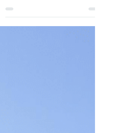
de Fragnée Le contexte actuel et le nouveau
plan de stationnement Actuellement, dans
votre quartier, seul l’axe Buisseret/Général
Leman est soumis au stationnement payant.
On y compte également plus de 200 places
réservées aux riverains, identifiées en zone F.
Fragnée concentre de nombreux services,
institutions et établissements scolaires, et sa
proximité avec la gare des Guillemins ac