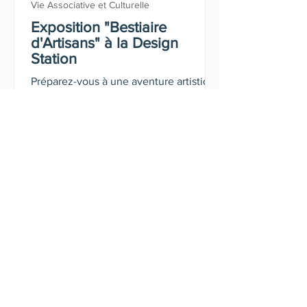
Vie Associative et Culturelle
Exposition "Bestiaire
d'Artisans" à la Design
Station
Préparez-vous à une aventure artistique
et animale sur l'esplanade des
Guillemins ! Venez découvrir une faune
pas comme les autres en parcourant
l'exposition "Bestiaire d'Artisans" qui se
tient à la Design Station du 9 août au
28 septembre 2025.