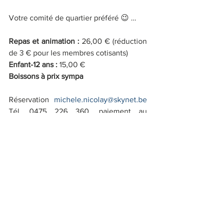
Votre comité de quartier préféré 😉 …
Repas et animation :
 26,00 € (réduction 
de 3 € pour les membres cotisants)
Enfant-12 ans :
 15,00 €
Boissons à prix sympa
Réservation 
michele.nicolay@skynet.be
Tél. 0475 226 360, paiement au 
compte: BE 96 2400 6273 0005.
Souper
Concert
Activités
Voir tout
Posts récents