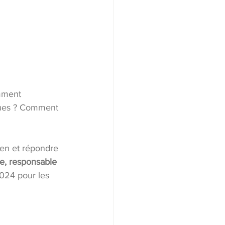
omment 
sques ? Comment 
ien et répondre 
e, responsable 
024 pour les 